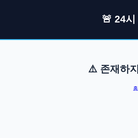
🚨 24
⚠️ 존재하
홈