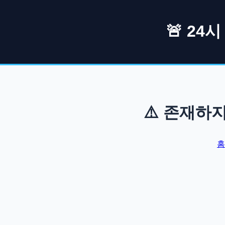
🚨 24
⚠️ 존재하
홈