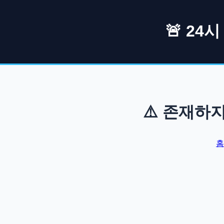
🚨 24
⚠️ 존재하
홈