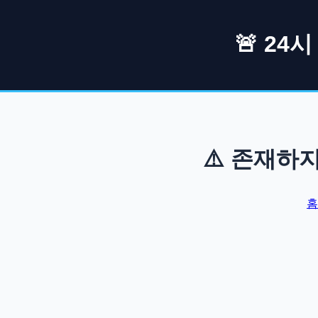
🚨 24
⚠️ 존재하
홈