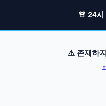
🚨 24
⚠️ 존재하
홈