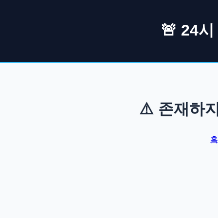
🚨 24
⚠️ 존재하
홈